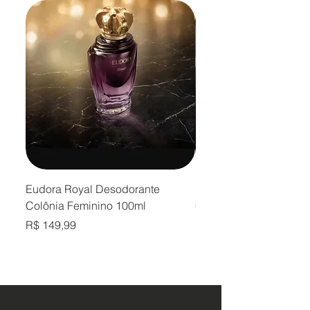
Eudora Royal Desodorante
Eudora Royal Desodor
Colônia Feminino 100ml
Colônia Masculino 10
Preço
Preço
R$ 149,99
R$ 149,99