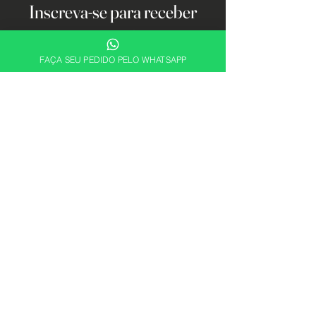
Inscreva-se para receber
ofertas e atualizações
exclusivas.
FAÇA SEU PEDIDO PELO WHATSAPP
Email
Cadastrar
Descubra sua essência. Encontre a
fragrância perfeita para expressar quem