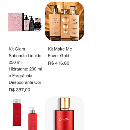
Kit Glam
Kit Make Me
Sabonete Líquido
Fever Gold
250 ml,
Preço
R$ 416,80
Hidratante 200 ml
e Fragrância
Desodorante Cor
Preço
R$ 387,00