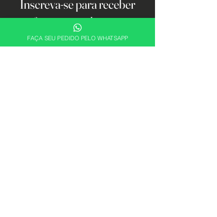
Inscreva-se para receber
ofertas e atualizações
exclusivas.
FAÇA SEU PEDIDO PELO WHATSAPP
Email
Cadastrar
Descubra sua essência. Encontre a
fragrância perfeita para expressar quem