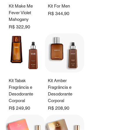
Kit Make Me
Kit For Men
Fever Violet
Preço
R$ 344,90
Mahogany
Preço
R$ 322,90
Kit Tabak
Kit Amber
Fragrância e
Fragrância e
Desodorante
Desodorante
Corporal
Corporal
Preço
Preço
R$ 249,90
R$ 208,90