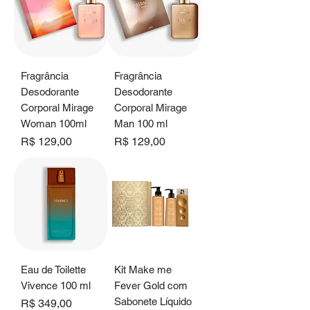
Fragrância
Fragrância
Desodorante
Desodorante
Corporal Mirage
Corporal Mirage
Woman 100ml
Man 100 ml
Preço
Preço
R$ 129,00
R$ 129,00
Eau de Toilette
Kit Make me
Vivence 100 ml
Fever Gold com
Sabonete Líquido
Preço
R$ 349,00