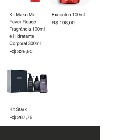
Kit Make Me
Excentric 100ml
Fever Rouge
Preço
R$ 198,00
Fragrância 100ml
e Hidratante
Corporal 300ml
Preço
R$ 329,90
Kit Stark
Preço
R$ 267,75