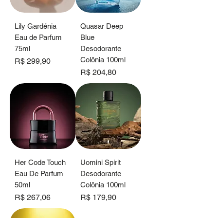
Lily Gardénia
Quasar Deep
Eau de Parfum
Blue
75ml
Desodorante
Colônia 100ml
Preço
R$ 299,90
Preço
R$ 204,80
Her Code Touch
Uomini Spirit
Eau De Parfum
Desodorante
50ml
Colônia 100ml
Preço
Preço
R$ 267,06
R$ 179,90