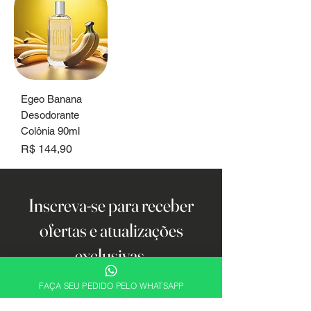
Egeo Banana
Desodorante
Colônia 90ml
Preço
R$ 144,90
Inscreva-se para receber
ofertas e atualizações
exclusivas.
Email
FAÇA SEU PEDIDO PELO WHATSAPP