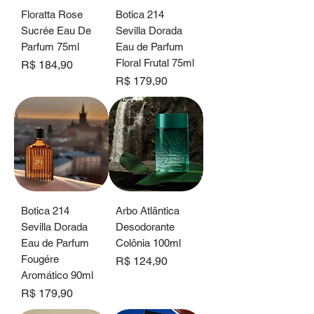
Floratta Rose
Botica 214
Sucrée Eau De
Sevilla Dorada
Parfum 75ml
Eau de Parfum
Floral Frutal 75ml
Preço
R$ 184,90
Preço
R$ 179,90
Botica 214
Arbo Atlântica
Sevilla Dorada
Desodorante
Eau de Parfum
Colônia 100ml
Fougére
Preço
R$ 124,90
Aromático 90ml
Preço
R$ 179,90