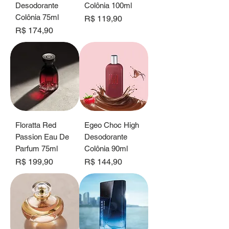
Desodorante
Colônia 100ml
Colônia 75ml
Preço
R$ 119,90
Preço
R$ 174,90
Floratta Red
Egeo Choc High
Passion Eau De
Desodorante
Parfum 75ml
Colônia 90ml
Preço
Preço
R$ 199,90
R$ 144,90