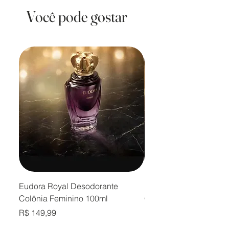
Você pode gostar
Eudora Royal Desodorante
Eudora Royal Desodor
Colônia Feminino 100ml
Colônia Masculino 10
Preço
Preço
R$ 149,99
R$ 149,99