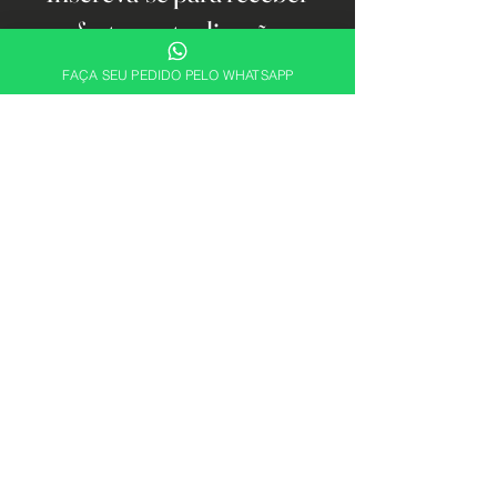
ofertas e atualizações
exclusivas.
FAÇA SEU PEDIDO PELO WHATSAPP
Email
Cadastrar
Descubra sua essência. Encontre a
fragrância perfeita para expressar quem