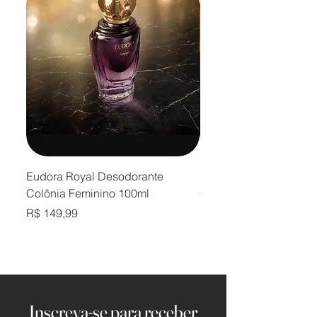
Eudora Royal Desodorante
Eudora Royal Desodor
Colônia Feminino 100ml
Colônia Masculino 10
Preço
Preço
R$ 149,99
R$ 149,99
Inscreva-se para receber