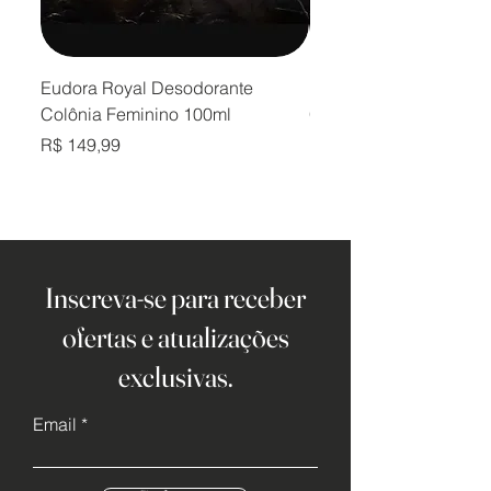
Eudora Royal Desodorante
Eudora Royal Desodor
Colônia Feminino 100ml
Colônia Masculino 10
Preço
Preço
R$ 149,99
R$ 149,99
Inscreva-se para receber
ofertas e atualizações
exclusivas.
Email