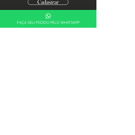
Cadastrar
FAÇA SEU PEDIDO PELO WHATSAPP
Descubra sua essência. Encontre a
fragrância perfeita para expressar quem
você é com a ABRX Perfumes.
Alguma dúvida? Fale conosco
+55 21 4109-0865
+55 21 99433-3192
atendimento@abrxperfumes.com.br