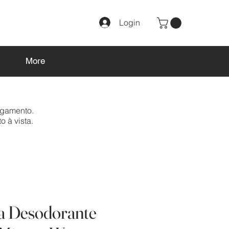
Login
More
agamento.
o à vista.
a Desodorante