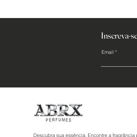
Inscreva-se
Email
Descubra sua essência. Encontre a fragrância p