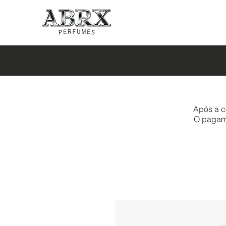
Após a c
O pagamen