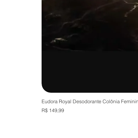
Eudora Royal Desodorante Colônia Femini
Preço
R$ 149,99