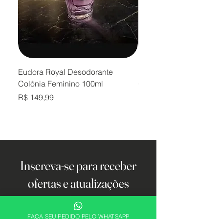
Eudora Royal Desodorante
Eudora Royal Desodor
Colônia Feminino 100ml
Colônia Masculino 10
Preço
Preço
R$ 149,99
R$ 149,99
Inscreva-se para receber
ofertas e atualizações
exclusivas.
FAÇA SEU PEDIDO PELO WHATSAPP