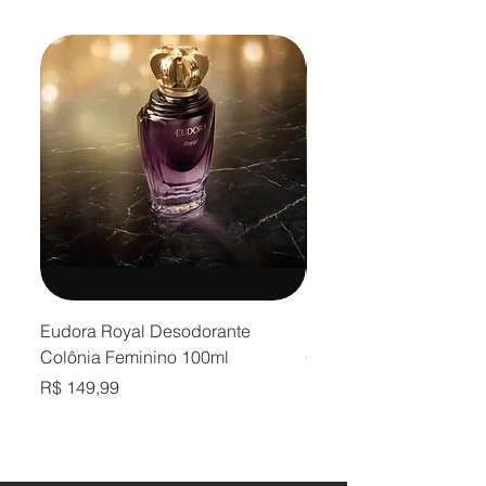
Eudora Royal Desodorante
Eudora Royal Desodor
Colônia Feminino 100ml
Colônia Masculino 10
Preço
Preço
R$ 149,99
R$ 149,99