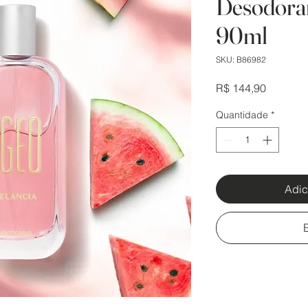
Desodora
90ml
SKU: B86982
Preço
R$ 144,90
Quantidade
*
Adic