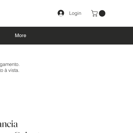
Login
More
agamento.
o à vista.
ancia