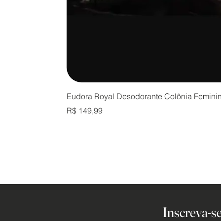
Eudora Royal Desodorante Colônia Femini
Preço
R$ 149,99
Inscreva-se