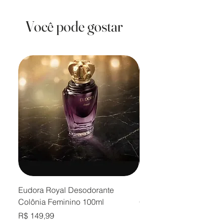
Você pode gostar
Eudora Royal Desodorante
Eudora Royal Desodor
Colônia Feminino 100ml
Colônia Masculino 10
Preço
Preço
R$ 149,99
R$ 149,99