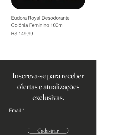
Eudora Royal Desodorante
Eudora Royal Desodor
Colônia Feminino 100ml
Colônia Masculino 10
Preço
Preço
R$ 149,99
R$ 149,99
Inscreva-se para receber
ofertas e atualizações
exclusivas.
Email
Cadastrar