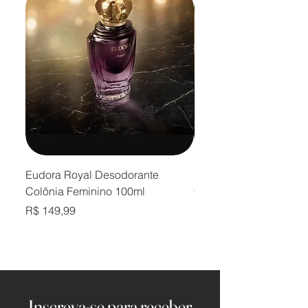
Eudora Royal Desodorante
Eudora Royal Desodor
Colônia Feminino 100ml
Colônia Masculino 10
Preço
Preço
R$ 149,99
R$ 149,99
Inscreva-se para receber