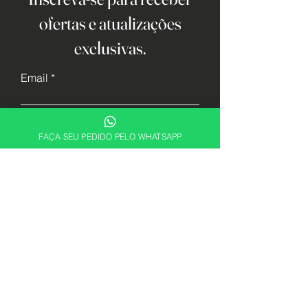
ofertas e atualizações
exclusivas.
Email
Cadastrar
FAÇA SEU PEDIDO PELO WHATSAPP
Descubra sua essência. Encontre a
fragrância perfeita para expressar quem