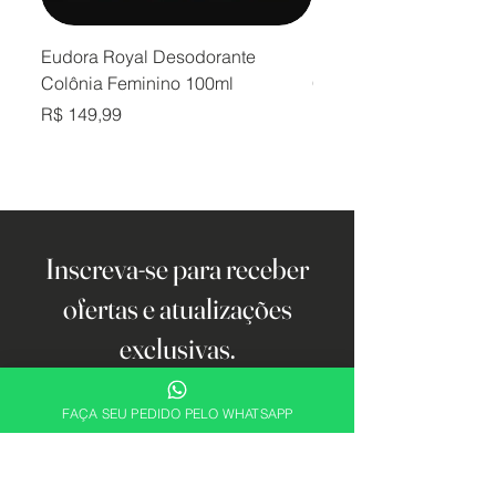
Eudora Royal Desodorante
Eudora Royal Desodor
Colônia Feminino 100ml
Colônia Masculino 10
Preço
Preço
R$ 149,99
R$ 149,99
Inscreva-se para receber
ofertas e atualizações
exclusivas.
Email
FAÇA SEU PEDIDO PELO WHATSAPP
Cadastrar