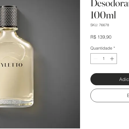
Desodora
100ml
SKU: 76678
Preço
R$ 139,90
Quantidade
*
Adic