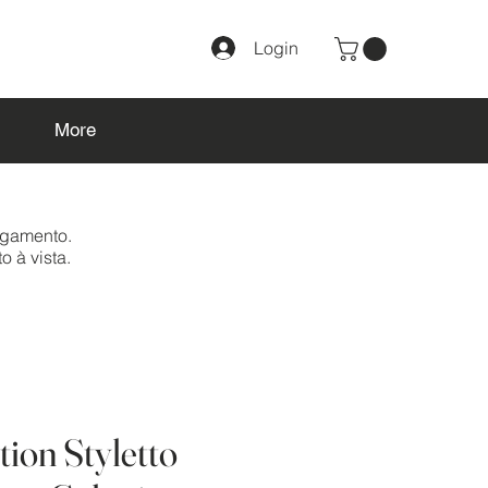
Login
More
agamento.
o à vista.
tion Styletto