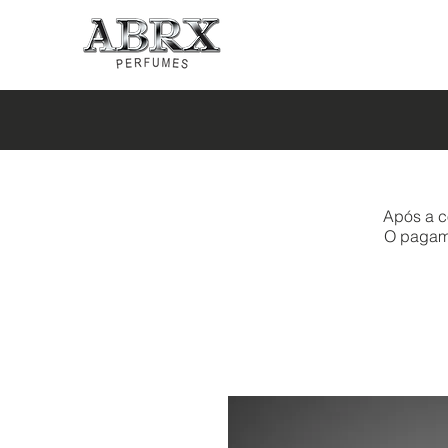
Após a c
O pagamen