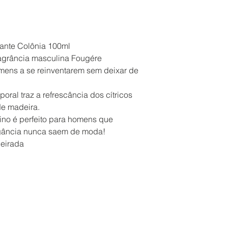
rante Colônia 100ml
fragrância masculina Fougére
mens a se reinventarem sem deixar de
oral traz a refrescância dos cítricos
e madeira.
ino é perfeito para homens que
egância nunca saem de moda!
deirada