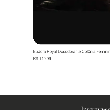
Eudora Royal Desodorante Colônia Femini
Preço
R$ 149,99
Inscreva-se