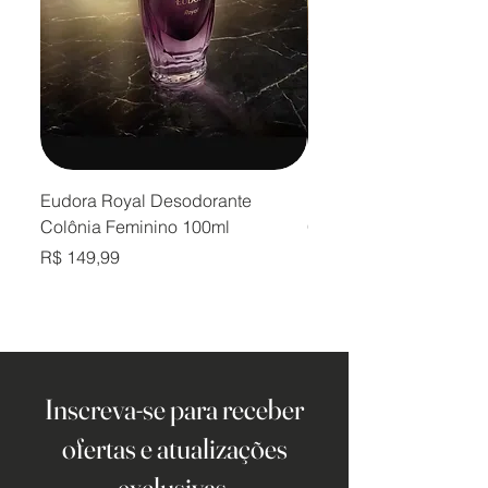
Eudora Royal Desodorante
Eudora Royal Desodor
Colônia Feminino 100ml
Colônia Masculino 10
Preço
Preço
R$ 149,99
R$ 149,99
Inscreva-se para receber
ofertas e atualizações