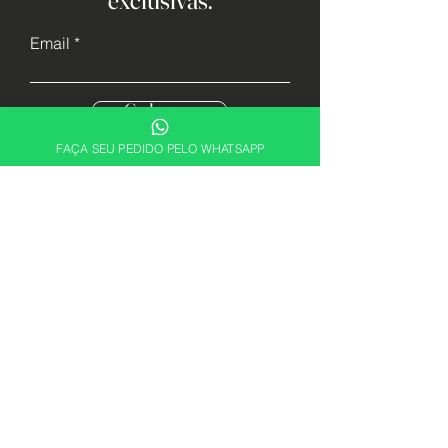
exclusivas.
Email
Cadastrar
FAÇA SEU PEDIDO PELO WHATSAPP
Descubra sua essência. Encontre a
fragrância perfeita para expressar quem
você é com a ABRX Perfumes.
Alguma dúvida? Fale conosco