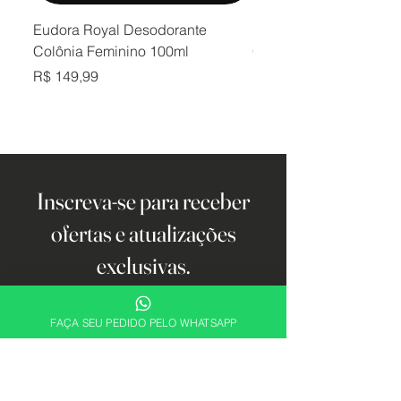
Eudora Royal Desodorante
Eudora Royal Desodor
Colônia Feminino 100ml
Colônia Masculino 10
Preço
Preço
R$ 149,99
R$ 149,99
Inscreva-se para receber
ofertas e atualizações
exclusivas.
Email
FAÇA SEU PEDIDO PELO WHATSAPP
Cadastrar