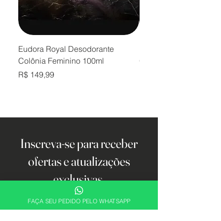
Eudora Royal Desodorante
Eudora Royal Desodor
Colônia Feminino 100ml
Colônia Masculino 10
Preço
Preço
R$ 149,99
R$ 149,99
Inscreva-se para receber
ofertas e atualizações
exclusivas.
Email
FAÇA SEU PEDIDO PELO WHATSAPP