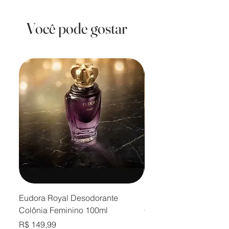
Você pode gostar
Eudora Royal Desodorante
Eudora Royal Desodor
Colônia Feminino 100ml
Colônia Masculino 10
Preço
Preço
R$ 149,99
R$ 149,99