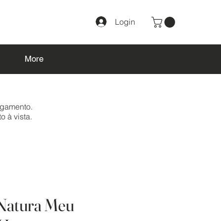
Login
More
agamento.
o à vista.
 Natura Meu