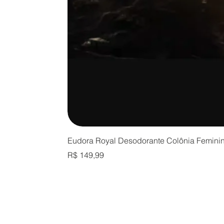
Eudora Royal Desodorante Colônia Femini
Preço
R$ 149,99