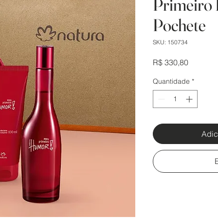
Primeiro
Pochete
SKU: 150734
Preço
R$ 330,80
Quantidade
*
Adic