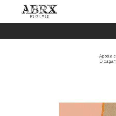
Após a c
O pagamen