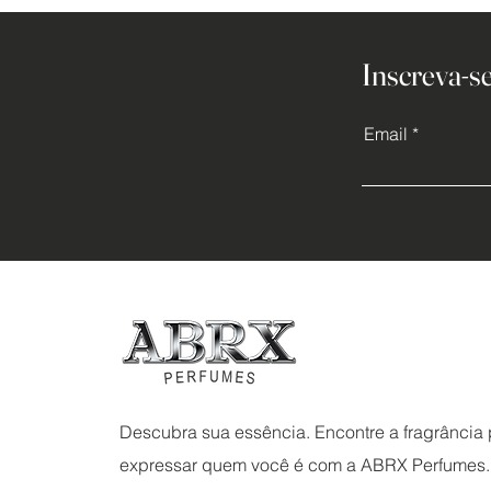
Inscreva-se
Email
Descubra sua essência. Encontre a fragrância p
expressar quem você é com a ABRX Perfumes.