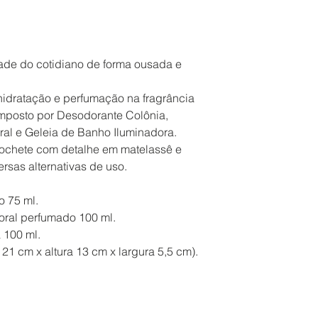
ade do cotidiano de forma ousada e
hidratação e perfumação na fragrância
omposto por Desodorante Colônia,
al e Geleia de Banho Iluminadora.
ochete com detalhe em matelassê e
ersas alternativas de uso.
o 75 ml.
oral perfumado 100 ml.
 100 ml.
1 cm x altura 13 cm x largura 5,5 cm).