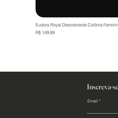
Eudora Royal Desodorante Colônia Femini
Preço
R$ 149,99
Inscreva-se
Email