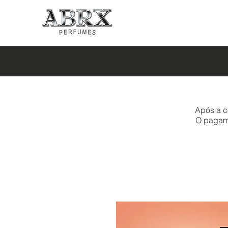
Após a c
O pagamen