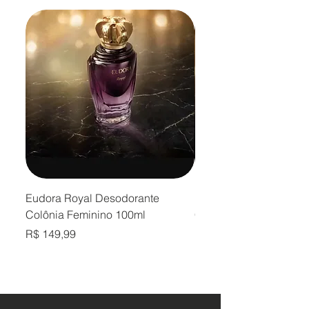
Eudora Royal Desodorante
Eudora Royal Desodor
Colônia Feminino 100ml
Colônia Masculino 10
Preço
Preço
R$ 149,99
R$ 149,99