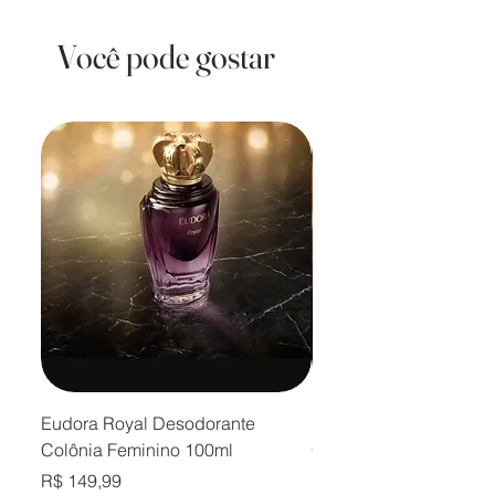
Você pode gostar
Eudora Royal Desodorante
Eudora Royal Desodor
Colônia Feminino 100ml
Colônia Masculino 10
Preço
Preço
R$ 149,99
R$ 149,99