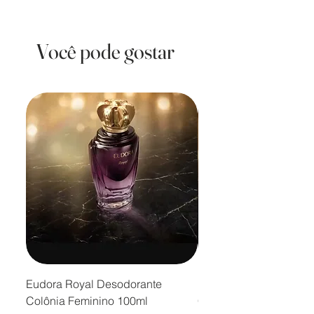
Você pode gostar
Eudora Royal Desodorante
Eudora Royal Desodor
Colônia Feminino 100ml
Colônia Masculino 10