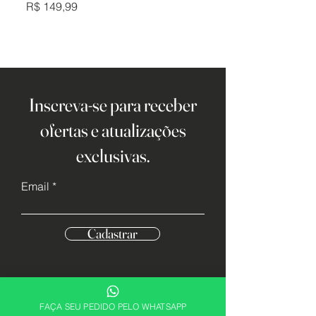
Preço
Preço
R$ 149,99
R$ 149,99
Inscreva-se para receber
ofertas e atualizações
exclusivas.
Email
Cadastrar
FAÇA SEU PEDIDO PELO WHATSAPP