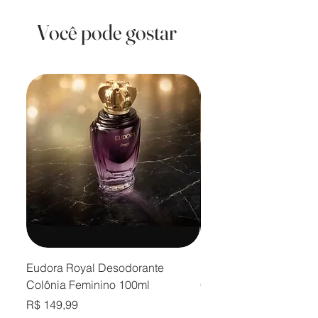
Você pode gostar
Eudora Royal Desodorante
Eudora Royal Desodor
Colônia Feminino 100ml
Colônia Masculino 10
Preço
Preço
R$ 149,99
R$ 149,99