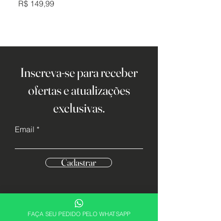
Preço
Preço
R$ 149,99
R$ 149,99
Inscreva-se para receber
ofertas e atualizações
exclusivas.
Email
Cadastrar
FAÇA SEU PEDIDO PELO WHATSAPP