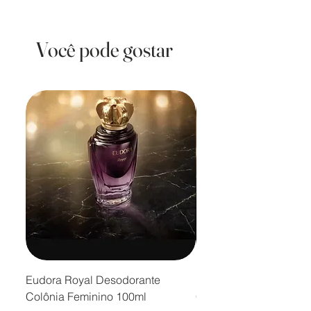
Você pode gostar
Eudora Royal Desodorante
Eudora Royal Desodor
Colônia Feminino 100ml
Colônia Masculino 10