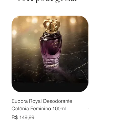
Eudora Royal Desodorante
Eudora Royal Desodor
Colônia Feminino 100ml
Colônia Masculino 10
Preço
Preço
R$ 149,99
R$ 149,99