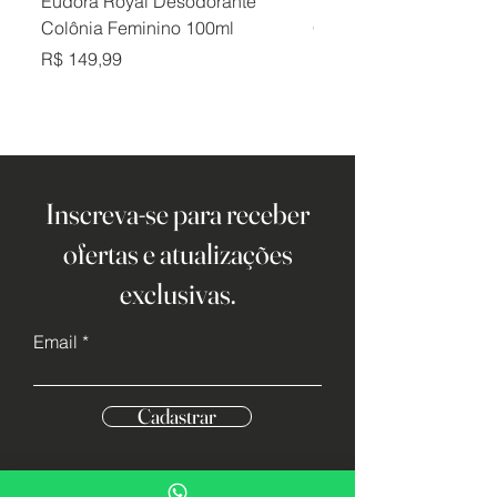
Eudora Royal Desodorante
Eudora Royal Desodor
Colônia Feminino 100ml
Colônia Masculino 10
Preço
Preço
R$ 149,99
R$ 149,99
Inscreva-se para receber
ofertas e atualizações
exclusivas.
Email
Cadastrar