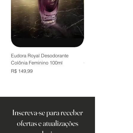
Eudora Royal Desodorante
Eudora Royal Desodor
Colônia Feminino 100ml
Colônia Masculino 10
Preço
Preço
R$ 149,99
R$ 149,99
Inscreva-se para receber
ofertas e atualizações