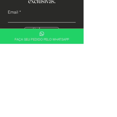
exclusivas.
Email
Cadastrar
FAÇA SEU PEDIDO PELO WHATSAPP
Descubra sua essência. Encontre a
fragrância perfeita para expressar quem
você é com a ABRX Perfumes.
Alguma dúvida? Fale conosco