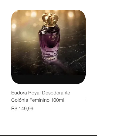
Eudora Royal Desodorante
Eudora Royal Desodor
Colônia Feminino 100ml
Colônia Masculino 10
Preço
Preço
R$ 149,99
R$ 149,99