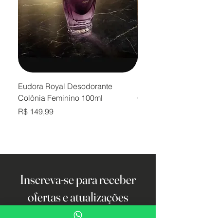
Eudora Royal Desodorante
Eudora Royal Desodor
Colônia Feminino 100ml
Colônia Masculino 10
Preço
Preço
R$ 149,99
R$ 149,99
Inscreva-se para receber
ofertas e atualizações
exclusivas.