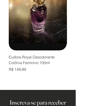
Eudora Royal Desodorante
Eudora Royal Desodor
Colônia Feminino 100ml
Colônia Masculino 10
Preço
Preço
R$ 149,99
R$ 149,99
Inscreva-se para receber