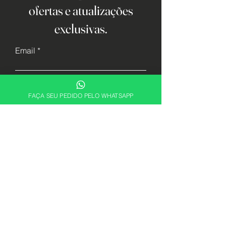
ofertas e atualizações
exclusivas.
Email
Cadastrar
FAÇA SEU PEDIDO PELO WHATSAPP
Descubra sua essência. Encontre a
fragrância perfeita para expressar quem
você é com a ABRX Perfumes.