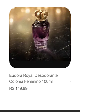
Eudora Royal Desodorante
Eudora Royal Desodor
Colônia Feminino 100ml
Colônia Masculino 10
Preço
Preço
R$ 149,99
R$ 149,99