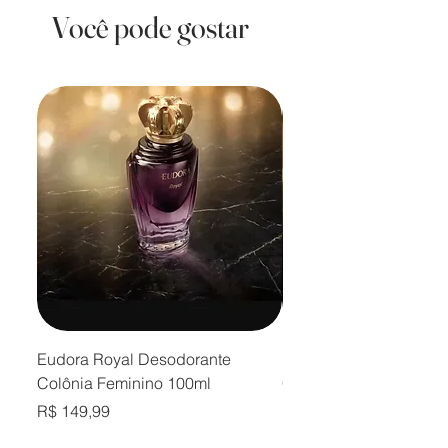
Você pode gostar
Eudora Royal Desodorante
Eudora Royal Desodor
Colônia Feminino 100ml
Colônia Masculino 10
Preço
Preço
R$ 149,99
R$ 149,99