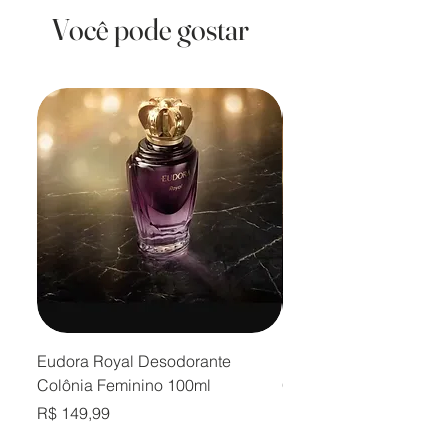
Você pode gostar
Eudora Royal Desodorante
Eudora Royal Desodor
Colônia Feminino 100ml
Colônia Masculino 10
Preço
Preço
R$ 149,99
R$ 149,99