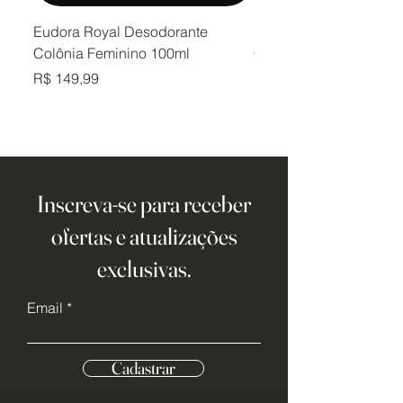
Eudora Royal Desodorante
Eudora Royal Desodor
Colônia Feminino 100ml
Colônia Masculino 10
Preço
Preço
R$ 149,99
R$ 149,99
Inscreva-se para receber
ofertas e atualizações
exclusivas.
Email
Cadastrar