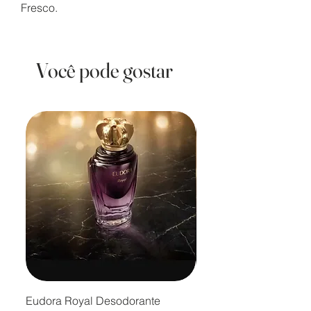
Fresco.
Você pode gostar
Eudora Royal Desodorante
Eudora Royal Desodor