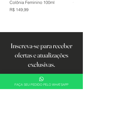
Colônia Feminino 100ml
Colônia Masculino 10
Preço
Preço
R$ 149,99
R$ 149,99
Inscreva-se para receber
ofertas e atualizações
exclusivas.
Email
FAÇA SEU PEDIDO PELO WHATSAPP
Cadastrar