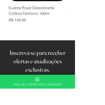
Eudora Royal Desodorante
Eudora Royal Desodor
Colônia Feminino 100ml
Colônia Masculino 10
Preço
Preço
R$ 149,99
R$ 149,99
Inscreva-se para receber
ofertas e atualizações
exclusivas.
Email
FAÇA SEU PEDIDO PELO WHATSAPP
Cadastrar