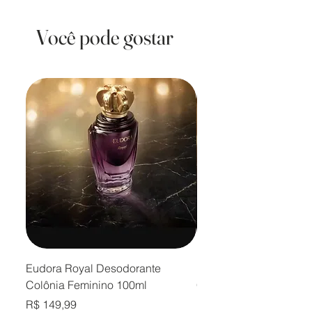
Você pode gostar
Eudora Royal Desodorante
Eudora Royal Desodor
Colônia Feminino 100ml
Colônia Masculino 10
Preço
Preço
R$ 149,99
R$ 149,99