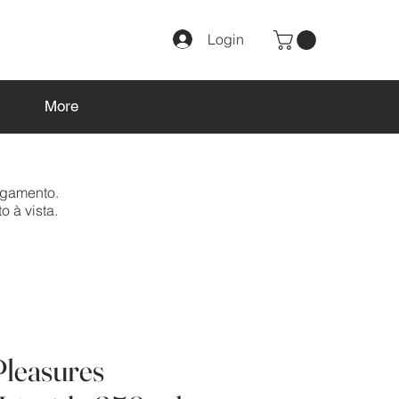
Login
More
agamento.
o à vista.
Pleasures