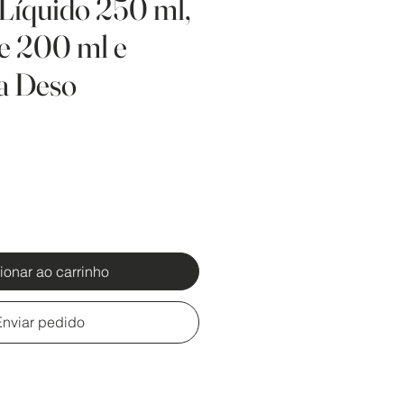
Líquido 250 ml,
e 200 ml e
a Deso
ionar ao carrinho
Enviar pedido