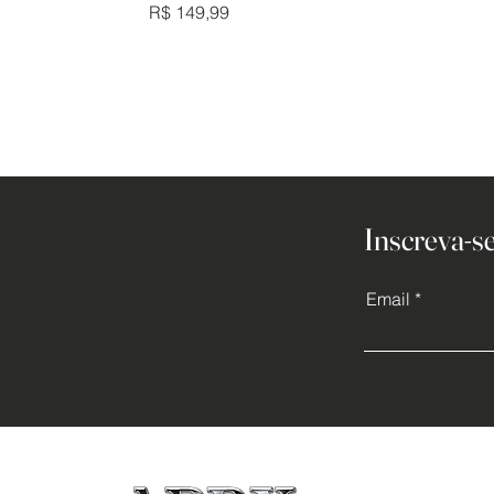
Preço
R$ 149,99
Inscreva-se
Email