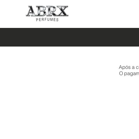
Após a c
O pagamen