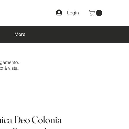
Login
More
agamento.
o à vista.
nica Deo Colonia