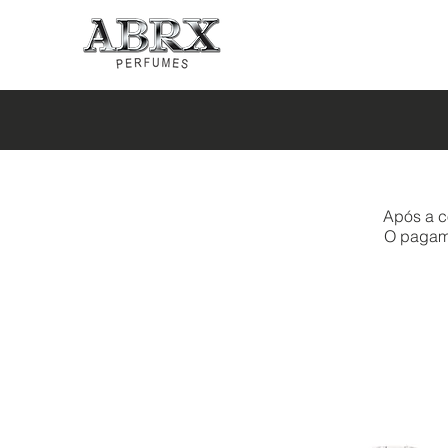
Após a c
O pagamen