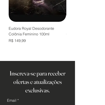
Eudora Royal Desodorante
Eudora Royal Desodor
Colônia Feminino 100ml
Colônia Masculino 10
Preço
Preço
R$ 149,99
R$ 149,99
Inscreva-se para receber
ofertas e atualizações
exclusivas.
Email