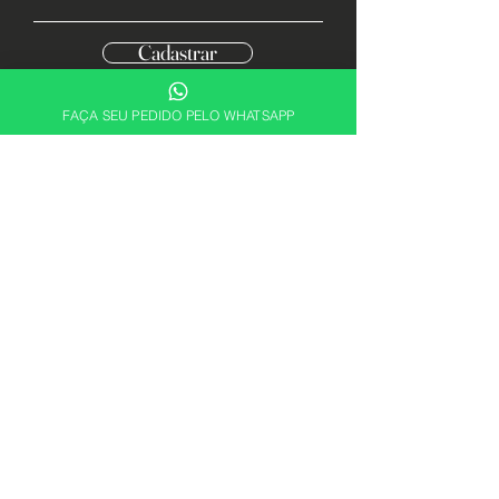
Cadastrar
FAÇA SEU PEDIDO PELO WHATSAPP
Descubra sua essência. Encontre a
fragrância perfeita para expressar quem
você é com a ABRX Perfumes.
Alguma dúvida? Fale conosco
+55 21 4109-0865