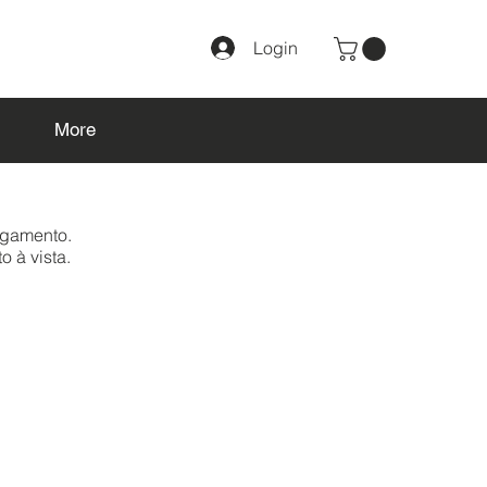
Login
More
agamento.
o à vista.