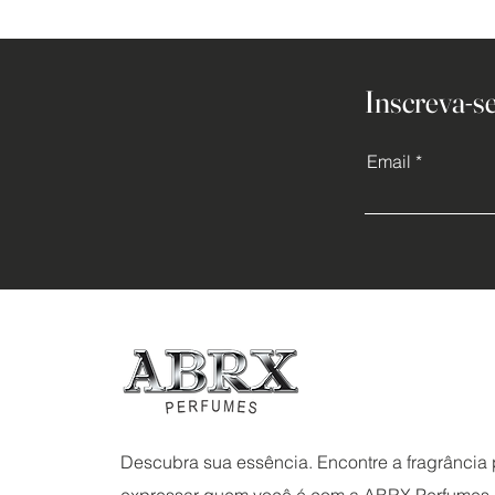
Inscreva-se
Email
Descubra sua essência. Encontre a fragrância p
expressar quem você é com a ABRX Perfumes.