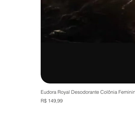
Eudora Royal Desodorante Colônia Femini
Preço
R$ 149,99