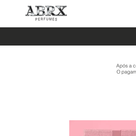
Após a c
O pagamen