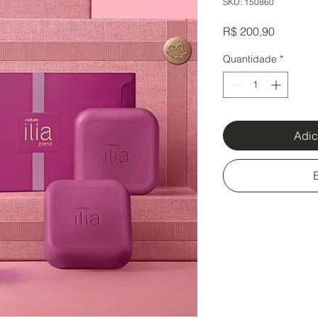
SKU: 150860
Preço
R$ 200,90
Quantidade
*
Adic