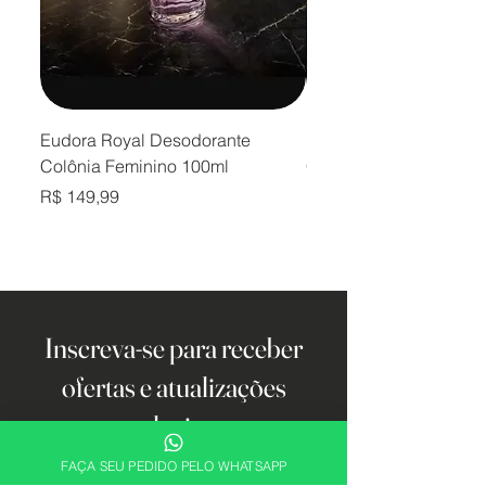
Eudora Royal Desodorante
Eudora Royal Desodor
Colônia Feminino 100ml
Colônia Masculino 10
Preço
Preço
R$ 149,99
R$ 149,99
Inscreva-se para receber
ofertas e atualizações
exclusivas.
FAÇA SEU PEDIDO PELO WHATSAPP
Email