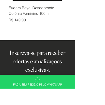
Eudora Royal Desodorante
Eudora Royal Desodor
Colônia Feminino 100ml
Colônia Masculino 10
Preço
Preço
R$ 149,99
R$ 149,99
Inscreva-se para receber
ofertas e atualizações
exclusivas.
Email
FAÇA SEU PEDIDO PELO WHATSAPP
Cadastrar