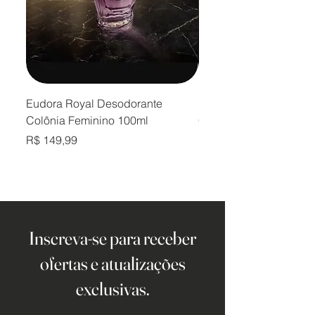
Eudora Royal Desodorante
Eudora Royal Desodor
Colônia Feminino 100ml
Colônia Masculino 10
Preço
Preço
R$ 149,99
R$ 149,99
Inscreva-se para receber
ofertas e atualizações
exclusivas.