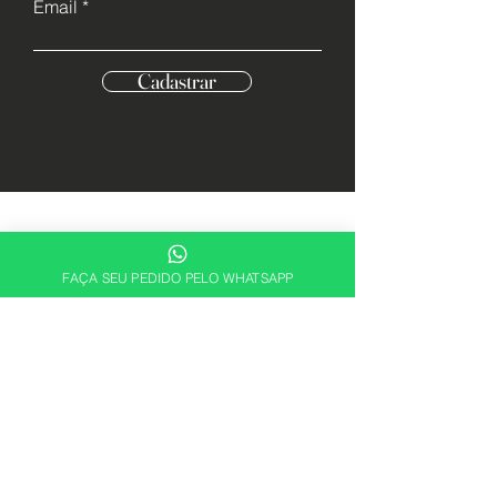
Email
Cadastrar
FAÇA SEU PEDIDO PELO WHATSAPP
Descubra sua essência. Encontre a
fragrância perfeita para expressar quem
você é com a ABRX Perfumes.
Alguma dúvida? Fale conosco