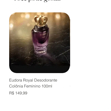
Eudora Royal Desodorante
Eudora Royal Desodor
Colônia Feminino 100ml
Colônia Masculino 10
Preço
Preço
R$ 149,99
R$ 149,99