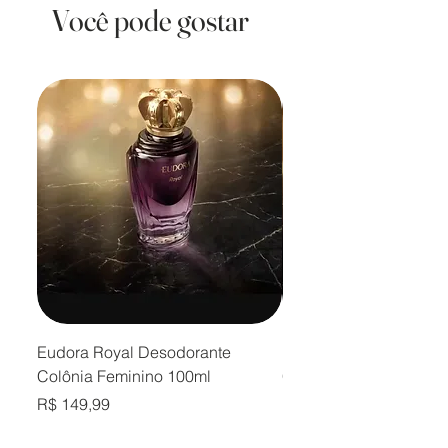
Você pode gostar
Eudora Royal Desodorante
Eudora Royal Desodor
Colônia Feminino 100ml
Colônia Masculino 10
Preço
Preço
R$ 149,99
R$ 149,99