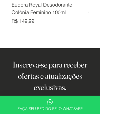
Eudora Royal Desodorante
Eudora Royal Desodor
Colônia Feminino 100ml
Colônia Masculino 10
Preço
Preço
R$ 149,99
R$ 149,99
Inscreva-se para receber
ofertas e atualizações
exclusivas.
Email
FAÇA SEU PEDIDO PELO WHATSAPP
Cadastrar