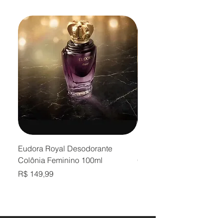
Eudora Royal Desodorante
Eudora Royal Desodor
Colônia Feminino 100ml
Colônia Masculino 10
Preço
Preço
R$ 149,99
R$ 149,99